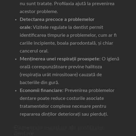
nu sunt tratate. Profilaxia ajută la prevenirea
acestor probleme.
Detectarea precoce a problemelor
orale:
Vizitele regulate la dentist permit
identificarea timpurie a problemelor, cum ar fi
cariile incipiente, boala parodontală, și chiar
cancerul oral.
Menținerea unei respirații proaspete:
O igienă
orală corespunzătoare previne halitoza
(respirația urât mirositoare) cauzată de
bacteriile din gură.
Economii financiare:
Prevenirea problemelor
dentare poate reduce costurile asociate
tratamentelor complexe necesare pentru
repararea dinților deteriorați sau pierduți.
Elementele esențiale ale profilaxiei
dentare