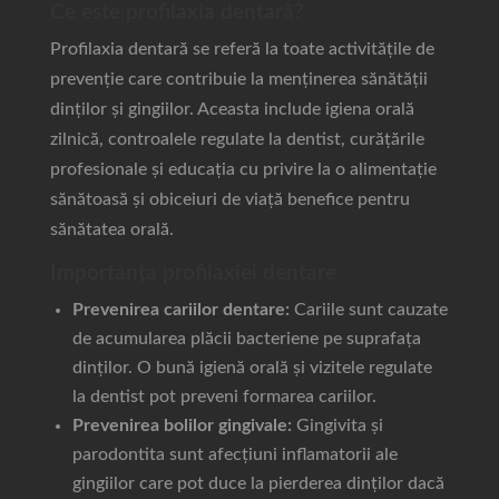
Ce este profilaxia dentară?
Profilaxia dentară se referă la toate activitățile de
prevenție care contribuie la menținerea sănătății
dinților și gingiilor. Aceasta include igiena orală
zilnică, controalele regulate la dentist, curățările
profesionale și educația cu privire la o alimentație
sănătoasă și obiceiuri de viață benefice pentru
sănătatea orală.
Importanța profilaxiei dentare
Prevenirea cariilor dentare:
Cariile sunt cauzate
de acumularea plăcii bacteriene pe suprafața
dinților. O bună igienă orală și vizitele regulate
la dentist pot preveni formarea cariilor.
Prevenirea bolilor gingivale:
Gingivita și
parodontita sunt afecțiuni inflamatorii ale
gingiilor care pot duce la pierderea dinților dacă