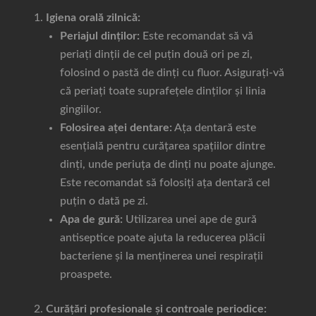
Igiena orală zilnică:
Periajul dinților:
Este recomandat să vă
periați dinții de cel puțin două ori pe zi,
folosind o pastă de dinți cu fluor. Asigurați-vă
că periați toate suprafețele dinților și linia
gingiilor.
Folosirea aței dentare:
Ața dentară este
esențială pentru curățarea spațiilor dintre
dinți, unde periuța de dinți nu poate ajunge.
Este recomandat să folosiți ața dentară cel
puțin o dată pe zi.
Apa de gură:
Utilizarea unei ape de gură
antiseptice poate ajuta la reducerea plăcii
bacteriene și la menținerea unei respirații
proaspete.
Curățări profesionale și controale periodice: