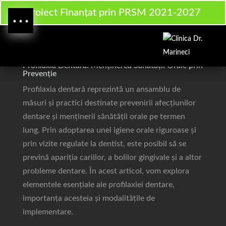
Proiect Finanțat prin PRSM 2021-2027
Profilaxie
Profilaxia Dentară: Menținerea Sănătății Orale prin
Prevenție
Profilaxia dentară reprezintă un ansamblu de
măsuri și practici destinate prevenirii afecțiunilor
dentare și menținerii sănătății orale pe termen
lung. Prin adoptarea unei igiene orale riguroase și
prin vizite regulate la dentist, este posibil să se
prevină apariția cariilor, a bolilor gingivale și a altor
probleme dentare. În acest articol, vom explora
elementele esențiale ale profilaxiei dentare,
importanța acesteia și modalitățile de
implementare.