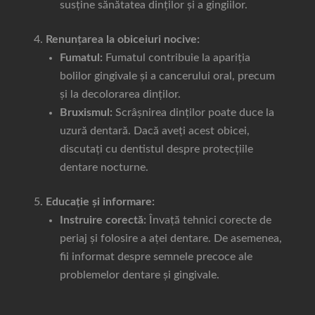
susține sănătatea dinților și a gingiilor.
Renunțarea la obiceiuri nocive:
Fumatul:
Fumatul contribuie la apariția
bolilor gingivale și a cancerului oral, precum
și la decolorarea dinților.
Bruxismul:
Scrâșnirea dinților poate duce la
uzură dentară. Dacă aveți acest obicei,
discutați cu dentistul despre protecțiile
dentare nocturne.
Educație și informare:
Instruire corectă:
Învață tehnici corecte de
periaj și folosire a aței dentare. De asemenea,
fii informat despre semnele precoce ale
problemelor dentare și gingivale.